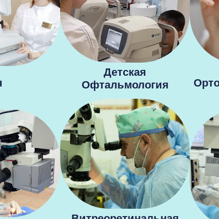
Детская
я
Орто
Офтальмология
Витреоретинальная