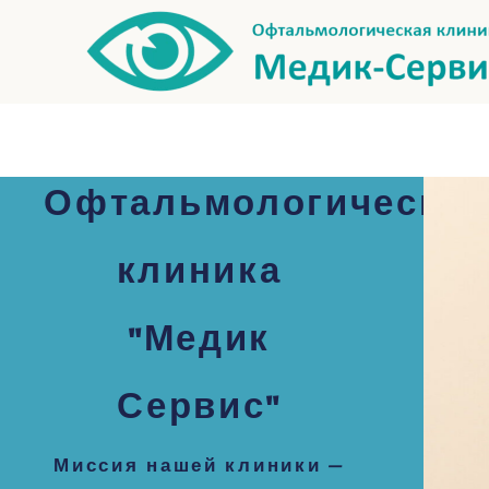
Офтальмологическая
клиника
"Медик
Сервис"
Миссия нашей клиники —