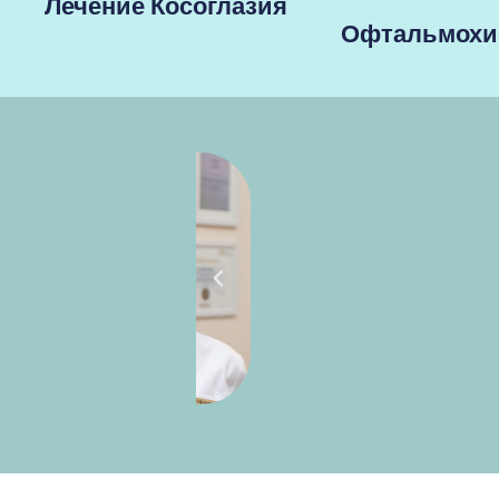
Лечение Косоглазия
Офтальмохи